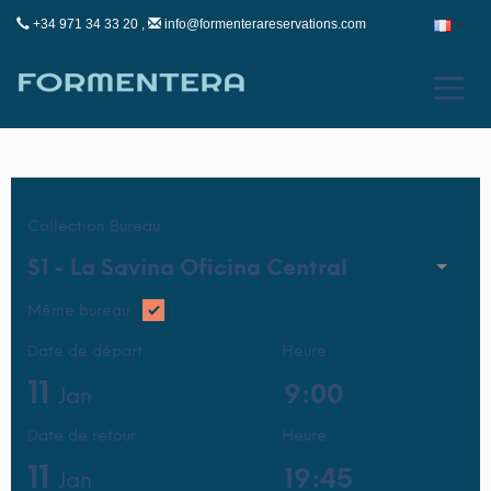
+34 971 34 33 20 ,
info@formenterareservations.com
Collection Bureau
S1 -
La Savina Oficina Central
Même bureau
Date de départ
Heure
11
Jan
Date de retour
Heure
11
Jan