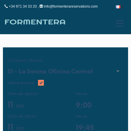
+34 971 34 33 20 ,
info@formenterareservations.com
Collection Bureau
S1 -
La Savina Oficina Central
Même bureau
Date de départ
Heure
11
Jan
Date de retour
Heure
11
Jan