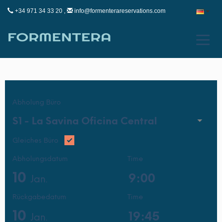
+34 971 34 33 20 ,
info@formenterareservations.com
Abholung Büro
S1 -
La Savina Oficina Central
Gleiches Büro
Abholungsdatum
Time
10
Jan.
Rückgabedatum
Time
10
Jan.