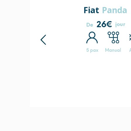
Fiat
Panda
26€
jour
De
5 pax
Manual