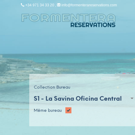
+34 971 34 33 20 ,
info@formenterareservations.com
Collection Bureau
S1 -
La Savina Oficina Central
Même bureau