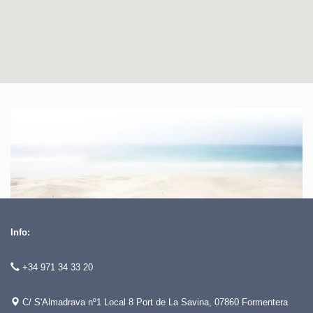
Info:
+34 971 34 33 20
C/ S'Almadrava nº1 Local 8 Port de La Savina, 07860 Formentera