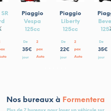
Piaggio
Piaggio
Piaggio
Beverly
Vespa
Liberty
125cc
125cc
125cc
De
2
De
2
De
2
35€
35€
22€
pax
pax
pax
Auto
Auto
Auto
jour
jour
jour
1
2
3
4
5
6
Nos bureaux à
Formentera
Plus de 7 bureaux pour louer un véhicule sur