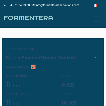
+34 971 34 33 20 ,
info@formenterareservations.com
Collection Bureau
S1 -
La Savina Oficina Central
Même bureau
Date de départ
Heure
11
Jan
Date de retour
Heure
11
Jan