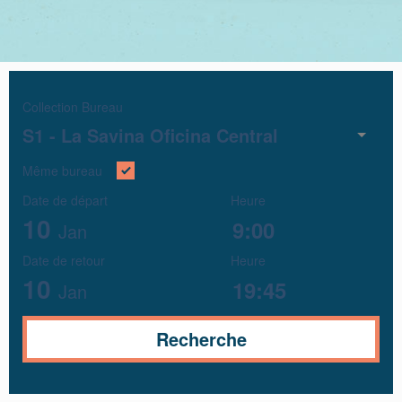
Collection Bureau
S1 -
La Savina Oficina Central
Même bureau
Date de départ
Heure
10
Jan
Date de retour
Heure
10
Jan