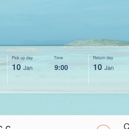
Pick up day
Time
Return day
10
10
Jan
Jan
c.c
C