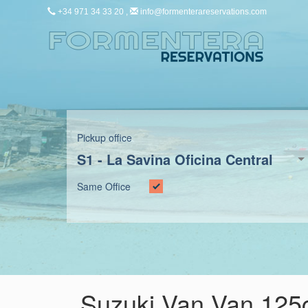
+34 971 34 33 20 ,
info@formenterareservations.com
Pickup office
S1 -
La Savina Oficina Central
Same Office
Suzuki Van Van 125