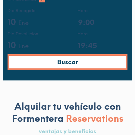
Dia Recogida
Hora
10
Ene
Dia Devolucion
Hora
10
Ene
Alquilar tu vehículo con
Formentera
Reservations
ventajas y beneficios